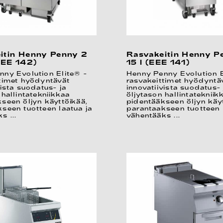
itin Henny Penny 2
Rasvakeitin Henny P
EEE 142)
15 l (EEE 141)
nny Evolution Elite® -
Henny Penny Evolution E
timet hyödyntävät
rasvakeittimet hyödyntä
vista suodatus- ja
innovatiivista suodatus- 
 hallintatekniikkaa
öljytason hallintatekniik
seen öljyn käyttöikää,
pidentääkseen öljyn käyt
seen tuotteen laatua ja
parantaakseen tuotteen 
s ...
vähentääks ...