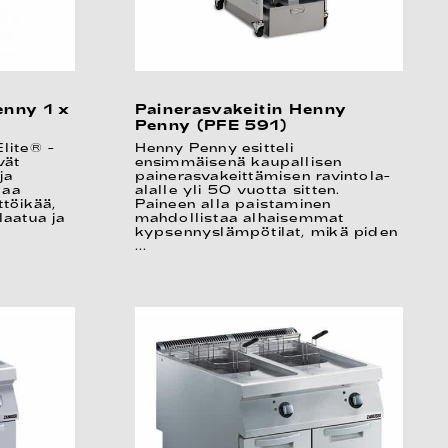
enny 1 x
Painerasvakeitin Henny
Penny (PFE 591)
lite® -
Henny Penny esitteli
vät
ensimmäisenä kaupallisen
ja
painerasvakeittämisen ravintola-
kaa
alalle yli 50 vuotta sitten.
töikää,
Paineen alla paistaminen
laatua ja
mahdollistaa alhaisemmat
kypsennyslämpötilat, mikä piden
...