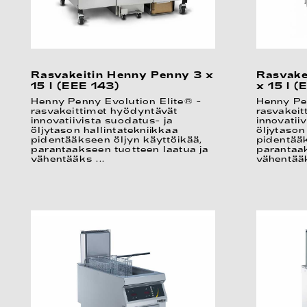
Rasvakeitin Henny Penny 3 x
Rasvake
15 l (EEE 143)
x 15 l (
Henny Penny Evolution Elite® -
Henny Pe
rasvakeittimet hyödyntävät
rasvakeit
innovatiivista suodatus- ja
innovatii
öljytason hallintatekniikkaa
öljytason
pidentääkseen öljyn käyttöikää,
pidentääk
parantaakseen tuotteen laatua ja
parantaak
vähentääks ...
vähentääk