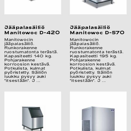
Jääpalasäiliö
Jääpalasäiliö
Manitowoc D-420
Manitowoc D-570
Manitowocin
Manitowocin
jääpalasäiliö.
jääpalasäiliö.
Runkorakenne
Runkorakenne
ruostumatonta terästä.
ruostumatonta terästä.
Kapasiteetti 140 kg.
Kapasiteetti 195 kg.
Pohjarakenne
Pohjarakenne
korroosion kestävä.
korroosion kestävä.
Potkulista, kulmat
Potkulista, kulmat
pyöristetty. Säiliön
pyöristetty. Säiliön
luukku pysyy auki
luukku pysyy auki
"itsestään". J ...
"itsestään". J ...