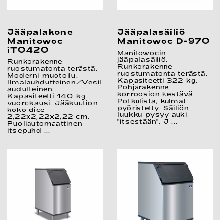
Jääpalakone
Jääpalasäiliö
Manitowoc
Manitowoc D-970
iT0420
Manitowocin
jääpalasäiliö.
Runkorakenne
Runkorakenne
ruostumatonta terästä.
ruostumatonta terästä.
Moderni muotoilu.
Kapasiteetti 322 kg.
Ilmalauhdutteinen/Vesil
Pohjarakenne
audutteinen.
korroosion kestävä.
Kapasiteetti 140 kg
Potkulista, kulmat
vuorokausi. Jääkuution
pyöristetty. Säiliön
koko dice
luukku pysyy auki
2,22x2,22x2,22 cm.
"itsestään". J ...
Puoliautomaattinen
itsepuhd ...