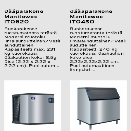
Jääpalakone
Jääapalakone
Manitowoc
Manitowoc
iT0620
iT0450
Runkorakenne
Runkorakenne
ruostumatonta terästä.
ruostumatonta terästä.
Moderni muotoilu.
Moderni muotoilu.
Ilmalauhdutteinen/Vesil
Ilmalauhdutteinen/Vesil
auhdutteinen
audutteinen.
Kapasiteetti max. 231
Kapasiteetti 240 kg
kg vuorokausi.
vuorokausi. Jääkuution
Jääkuution koko: 8,5g
koko dice
Dice (2.22 x 2.22 x
2,22x2,22x2,22 cm.
2.22 cm). Puoliautom ...
Puoliautomaattinen
itsepuhd ...