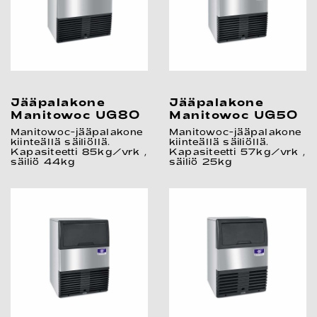
Jääpalakone
Jääpalakone
Manitowoc UG80
Manitowoc UG50
Manitowoc-jääpalakone
Manitowoc-jääpalakone
kiinteällä säiliöllä.
kiinteällä säiliöllä.
Kapasiteetti 85kg/vrk ,
Kapasiteetti 57kg/vrk ,
säiliö 44kg
säiliö 25kg