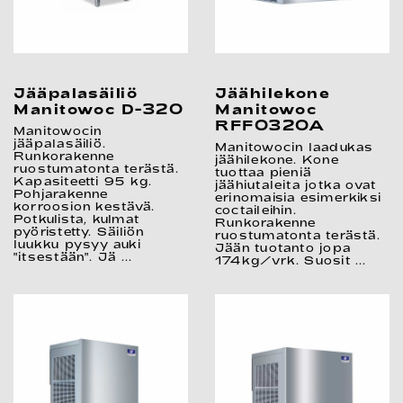
Jääpalasäiliö
Jäähilekone
Manitowoc D-320
Manitowoc
RFF0320A
Manitowocin
jääpalasäiliö.
Manitowocin laadukas
Runkorakenne
jäähilekone. Kone
ruostumatonta terästä.
tuottaa pieniä
Kapasiteetti 95 kg.
jäähiutaleita jotka ovat
Pohjarakenne
erinomaisia esimerkiksi
korroosion kestävä.
coctaileihin.
Potkulista, kulmat
Runkorakenne
pyöristetty. Säiliön
ruostumatonta terästä.
luukku pysyy auki
Jään tuotanto jopa
"itsestään". Jä ...
174kg/vrk. Suosit ...