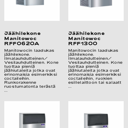
Jäähilekone
Jäähilekone
Manitowoc
Manitowoc
RFF0620A
RFF1300
Manitowocin laadukas
Manitowocin laadukas
jäähilekone.
jäähilekone.
Ilmalauhdutteinen/
Ilmalauhdutteinen/
Vesilauhdutteinen. Kone
Vesilauhdutteinen. Kone
tuottaa pieniä
tuottaa pieniä
jäähiutaleita jotka ovat
jäähiutaleita jotka ovat
erinomaisia esimerkiksi
erinomaisia esimerkiksi
coctaileihin.
coctaileihin, ruokien
Runkorakenne
esillelaittoon tai salaatt
ruostumatonta terästä
...
...