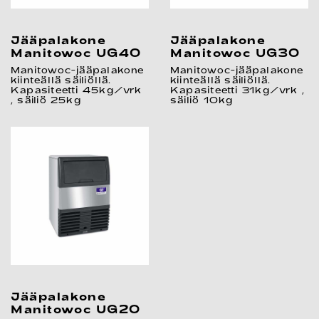
Jääpalakone
Jääpalakone
Manitowoc UG40
Manitowoc UG30
Manitowoc-jääpalakone
Manitowoc-jääpalakone
kiinteällä säiliöllä.
kiinteällä säiliöllä.
Kapasiteetti 45kg/vrk
Kapasiteetti 31kg/vrk ,
, säiliö 25kg
säiliö 10kg
Jääpalakone
Manitowoc UG20