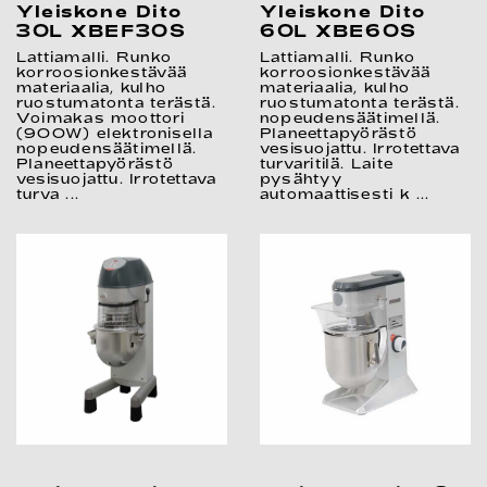
Yleiskone Dito
Yleiskone Dito
30L XBEF30S
60L XBE60S
Lattiamalli. Runko
Lattiamalli. Runko
korroosionkestävää
korroosionkestävää
materiaalia, kulho
materiaalia, kulho
ruostumatonta terästä.
ruostumatonta terästä.
Voimakas moottori
nopeudensäätimellä.
(900W) elektronisella
Planeettapyörästö
nopeudensäätimellä.
vesisuojattu. Irrotettava
Planeettapyörästö
turvaritilä. Laite
vesisuojattu. Irrotettava
pysähtyy
turva ...
automaattisesti k ...