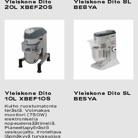
Yleiskone Dito
Yleiskone Dito 8L
20L XBEF20S
BE8YA
Yleiskone Dito
Yleiskone Dito 5L
10L XBEF10S
BE5YA
Kulho ruostumatonta
terästä. Voimakas
moottori (750W)
elektronisella
nopeudensäätimellä.
Planeettapyörästö
vesisuojattu. Irrotettava
läpinäkyvä turvasuojus