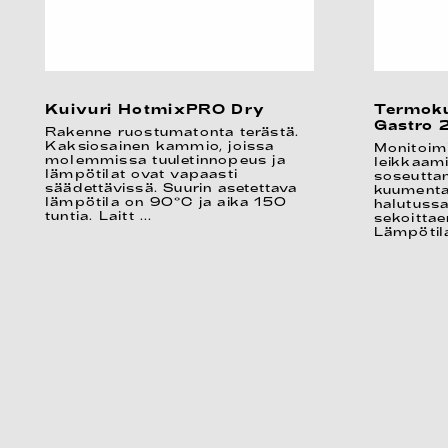
Kuivuri HotmixPRO Dry
Termoku
Gastro 
Rakenne ruostumatonta terästä.
Kaksiosainen kammio, joissa
Monitoim
molemmissa tuuletinnopeus ja
leikkaami
lämpötilat ovat vapaasti
soseutta
säädettävissä. Suurin asetettava
kuumenta
lämpötila on 90°C ja aika 150
halutuss
tuntia. Laitt ...
sekoittae
Lämpötila