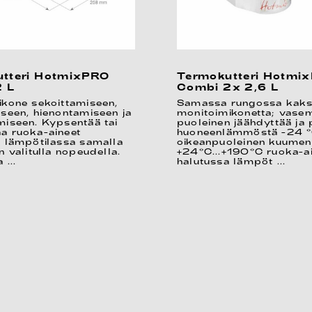
tteri HotmixPRO
Termokutteri Hotmi
2 L
Combi 2x 2,6 L
ikone sekoittamiseen,
Samassa rungossa kaksi 
seen, hienontamiseen ja
monitoimikonetta; vas
miseen. Kypsentää tai
puoleinen jäähdyttää ja
a ruoka-aineet
huoneenlämmöstä -24 °
a lämpötilassa samalla
oikeanpuoleinen kuumen
n valitulla nopeudella.
+24°C...+190°C ruoka-a
 ...
halutussa lämpöt ...