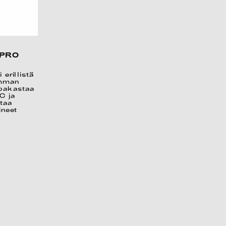
xPRO
erillistä
emman
 pakastaa
C ja
taa
ineet